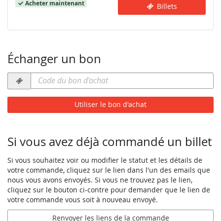
de
Acheter maintenant
Billets
la
journée
Échanger un bon
Code
du
bon
Utiliser le bon d'achat
d'achat
requis
Si vous avez déjà commandé un billet
Si vous souhaitez voir ou modifier le statut et les détails de
votre commande, cliquez sur le lien dans l'un des emails que
nous vous avons envoyés. Si vous ne trouvez pas le lien,
cliquez sur le bouton ci-contre pour demander que le lien de
votre commande vous soit à nouveau envoyé.
Renvoyer les liens de la commande