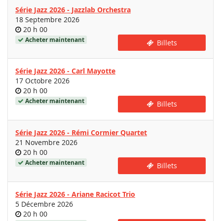
Série Jazz 2026 - Jazzlab Orchestra
18 Septembre 2026
Heure
20 h 00
de
Acheter maintenant
Billets
la
journée
Série Jazz 2026 - Carl Mayotte
17 Octobre 2026
Heure
20 h 00
de
Acheter maintenant
Billets
la
journée
Série Jazz 2026 - Rémi Cormier Quartet
21 Novembre 2026
Heure
20 h 00
de
Acheter maintenant
Billets
la
journée
Série Jazz 2026 - Ariane Racicot Trio
5 Décembre 2026
Heure
20 h 00