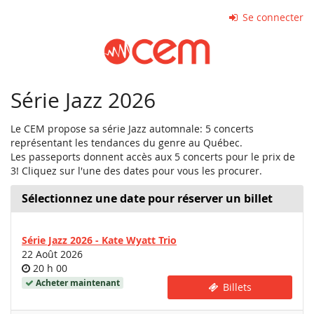
Aller sur
Se connecter
la page
principale
Série Jazz 2026
Le CEM propose sa série Jazz automnale: 5 concerts
représentant les tendances du genre au Québec.
Les passeports donnent accès aux 5 concerts pour le prix de
3! Cliquez sur l'une des dates pour vous les procurer.
Sélectionnez une date pour réserver un billet
Série Jazz 2026 - Kate Wyatt Trio
22 Août 2026
Heure
20 h 00
de
Acheter maintenant
Billets
la
journée